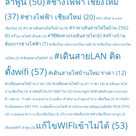
ลำพูน
(50)
#ช่างไฟฟ้า เชียงใหม
(37)
#ช่างไฟฟ้า เชียงใหม่
(20)
#รับ เดินสาย แลน
#ราคาเดินสายไฟในบ้าน 2562
#ราคาเดินสายไฟในบ้าน
(4)
เชียงใหม่
(3)
#สร้างบ้าน
(6)
#วิธีคิดค่าแรงเดินสายไฟ
(6)
#รีโนเวทไฟฟ้าทั้งหลัง
(3)
ต้องการช่างไฟฟ้า
(7)
#เชียงใหม่ กล้องวงจรปิดภาพสี
(3)
#เชียงใหม่ กล้องวงจรปิด
#เดินสายLAN ติด
รุ่นใหม่
(3)
#เดินท่อสายไฟEMT
(3)
ตั้งwifi
(57)
#เดินสายไฟบ้านใหม่ ราคา
(12)
#เปลี่ยนสายไฟบ้าน ราคา
(4)
#เปลี่ยนสายไฟบ้าน เก่า ราคา
(4)
#เปลี่ยนสายไฟ
บ้านเชียงใหม่
(3)
ช่างติดตั้งไฟLED SMD ไฟ LED Downlight (ฝังฝ้า)ติดฝ้าเพดาน ตกแต่ง
ฝ้า เพดาน - ร้านค้า ตกแต่งบ้าน บ้านเดี่ยว สำนักงาน ลำพูน-ลำปาง-เชียงใหม่
(3)
ช่างไฟฟ้า
รับเดินท่อimc EMT PVC งานติดตั้งระบบไฟฟ้าสำหรับเสาขยายสัญญาณมือถือ TRUE DTAC
AIS ภายนอกอาคาร อ.เมืองเชียงใหม่
(3)
บริการช่างติดตั้งLAN WIFIเชียงใหม่ราคาถูก
(3)
แก้ไขWIFIเข้าไม่ได้
(53)
เดินท่อEMT ลำพูน
(3)