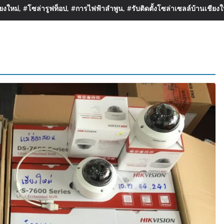
งใหม่, #โซล่ารูฟท็อป, #การไฟฟ้าลำพูน, #รับติดตั้งโซล่าเซลล์บ้านเชียงใ