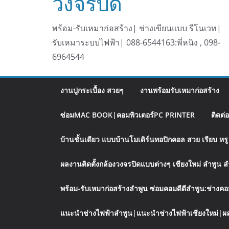
วงจรปิด
พร้อม-รับเหมาก่อสร้าง| ช่างเขียนแบบ รีโนเวท|
รับเหมาระบบไฟฟ้า| 088-6544163:พี่หนิง , 098-
6964544
งานปูกระเบื้อง สวยๆ
งานพร้อมรับเหมาก่อสร้าง
ซ่อมMAC BOOK|คอมพิวเตอร์PC PRINTER
ติดต่
บ้านชั้นเดียว แบบบ้านโมเดิร์นทอปิกคอล สวย เรียบ ห
ผลงานติดตั้งกล้องวงจรปิดแบบต่างๆ เชียงใหม่ ลำพูน 
พร้อม-รับเหมาก่อสร้างลำพูน ซ่อมคอมดีดีลำพูน:ช่างคอ
แนะนำช่างไฟฟ้าลำพูน|แนะนำช่างไฟฟ้าเชียงใหม่|ผล