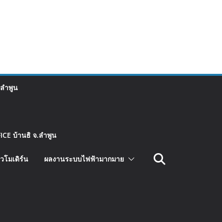
 ลำพูน
CE บ้านธิ จ.ลำพูน
วโมเดิร์น
ผลงานระบบไฟฟ้ามากมาย