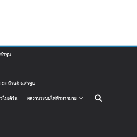
 ลำพูน
CE บ้านธิ จ.ลำพูน
วโมเดิร์น
ผลงานระบบไฟฟ้ามากมาย