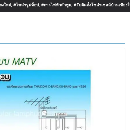
งใหม่, #โซล่ารูฟท็อป, #การไฟฟ้าลำพูน, #รับติดตั้งโซล่าเซลล์บ้านเชียงใ