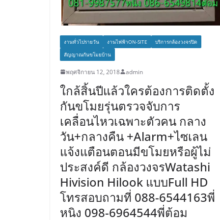
งานทั่วไปรายวัน
งานไฟฟ้าON-SITE
บริการกล้องวงจรปิด
สัญญาณกันขโมยบ้าน
พฤศจิกายน 12, 2018
admin
ใกล้สิ้นปีแล้วใครต้องการติดตั้ง
กันขโมยรุ่นตรวจจับการ
เคลื่อนไหวเฉพาะตัวคน กลาง
วัน+กลางคืน +Alarm+ไซเลน
แจ้งแตือนตอนมีขโมยหรือผู้ไม่
ประสงค์ดี กล้องวงจรWatashi
Hivision Hilook แบบFull HD
โทรสอบถามที่ 088-6544163พี่
หนิง 098-6964544พี่ต้อม