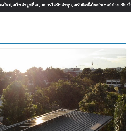
งใหม่, #โซล่ารูฟท็อป, #การไฟฟ้าลำพูน, #รับติดตั้งโซล่าเซลล์บ้านเชียงใ