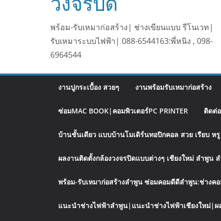
วงจรปิด
พร้อม-รับเหมาก่อสร้าง| ช่างเขียนแบบ รีโนเวท|
รับเหมาระบบไฟฟ้า| 088-6544163:พี่หนิง , 098-
6964544
งานปูกระเบื้อง สวยๆ
งานพร้อมรับเหมาก่อสร้าง
ซ่อมMAC BOOK|คอมพิวเตอร์PC PRINTER
ติดต่
บ้านชั้นเดียว แบบบ้านโมเดิร์นทอปิกคอล สวย เรียบ ห
ผลงานติดตั้งกล้องวงจรปิดแบบต่างๆ เชียงใหม่ ลำพูน 
พร้อม-รับเหมาก่อสร้างลำพูน ซ่อมคอมดีดีลำพูน:ช่างคอ
แนะนำช่างไฟฟ้าลำพูน|แนะนำช่างไฟฟ้าเชียงใหม่|ผล