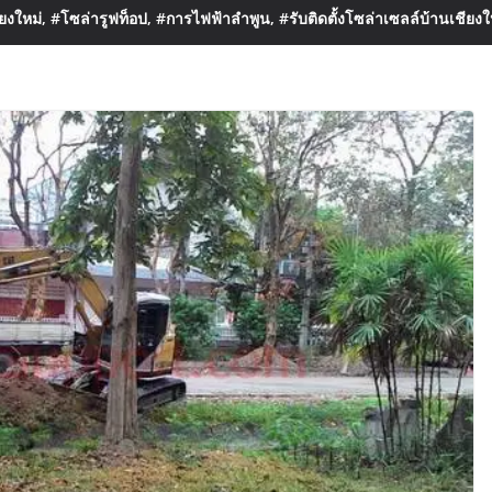
งใหม่, #โซล่ารูฟท็อป, #การไฟฟ้าลำพูน, #รับติดตั้งโซล่าเซลล์บ้านเชียงใ