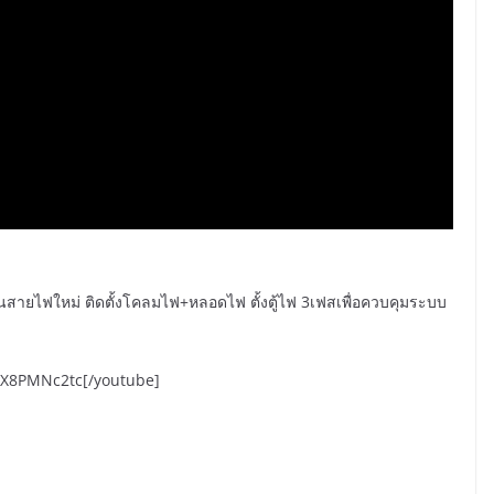
ดินสายไฟใหม่ ติดตั้งโคลมไฟ+หล
อดไฟ ตั้งตู้ไฟ 3เฟสเพื่อควบคุมระบบ
OX8PMNc2tc[/youtube]