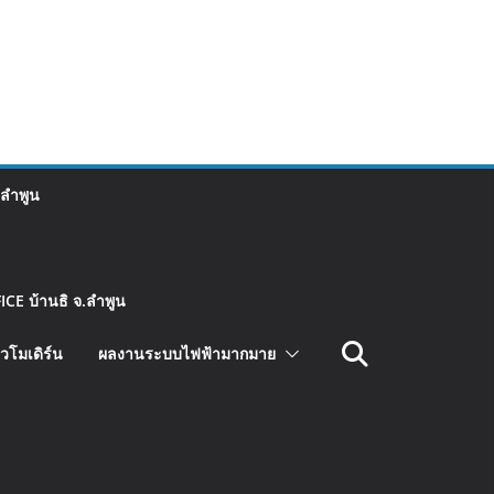
 ลำพูน
CE บ้านธิ จ.ลำพูน
วโมเดิร์น
ผลงานระบบไฟฟ้ามากมาย