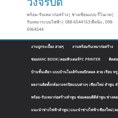
วงจรปิด
พร้อม-รับเหมาก่อสร้าง| ช่างเขียนแบบ รีโนเวท|
รับเหมาระบบไฟฟ้า| 088-6544163:พี่หนิง , 098-
6964544
งานปูกระเบื้อง สวยๆ
งานพร้อมรับเหมาก่อสร้าง
ซ่อมMAC BOOK|คอมพิวเตอร์PC PRINTER
ติดต่
บ้านชั้นเดียว แบบบ้านโมเดิร์นทอปิกคอล สวย เรียบ ห
ผลงานติดตั้งกล้องวงจรปิดแบบต่างๆ เชียงใหม่ ลำพูน 
พร้อม-รับเหมาก่อสร้างลำพูน ซ่อมคอมดีดีลำพูน:ช่างคอ
แนะนำช่างไฟฟ้าลำพูน|แนะนำช่างไฟฟ้าเชียงใหม่|ผล