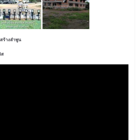
อสร้างลำพูน
วิส