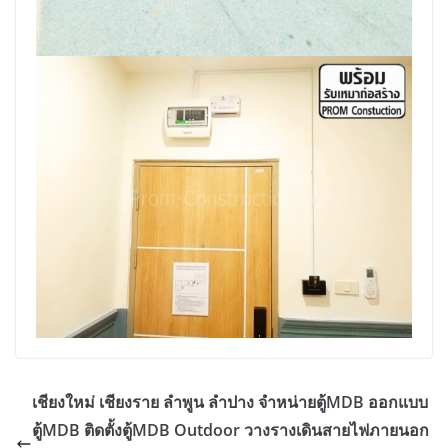
เชียงใหม่ เชียงราย ลำพูน ลำปาง จำหน่ายตู้MDB ออกแบบ
ตู้MDB ติดตั้งตู้MDB Outdoor วางรางเดินสายไฟภายนอก