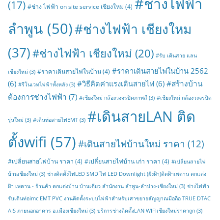
#ช่างไฟฟ้า
(17)
#ช่าง ไฟฟ้า on site service เชียงใหม่
(4)
ลำพูน
(50)
#ช่างไฟฟ้า เชียงใหม
(37)
#ช่างไฟฟ้า เชียงใหม่
(20)
#รับ เดินสาย แลน
#ราคาเดินสายไฟในบ้าน 2562
#ราคาเดินสายไฟในบ้าน
(4)
เชียงใหม่
(3)
#สร้างบ้าน
(6)
#วิธีคิดค่าแรงเดินสายไฟ
(6)
#รีโนเวทไฟฟ้าทั้งหลัง
(3)
ต้องการช่างไฟฟ้า
(7)
#เชียงใหม่ กล้องวงจรปิดภาพสี
(3)
#เชียงใหม่ กล้องวงจรปิด
#เดินสายLAN ติด
รุ่นใหม่
(3)
#เดินท่อสายไฟEMT
(3)
ตั้งwifi
(57)
#เดินสายไฟบ้านใหม่ ราคา
(12)
#เปลี่ยนสายไฟบ้าน ราคา
(4)
#เปลี่ยนสายไฟบ้าน เก่า ราคา
(4)
#เปลี่ยนสายไฟ
บ้านเชียงใหม่
(3)
ช่างติดตั้งไฟLED SMD ไฟ LED Downlight (ฝังฝ้า)ติดฝ้าเพดาน ตกแต่ง
ฝ้า เพดาน - ร้านค้า ตกแต่งบ้าน บ้านเดี่ยว สำนักงาน ลำพูน-ลำปาง-เชียงใหม่
(3)
ช่างไฟฟ้า
รับเดินท่อimc EMT PVC งานติดตั้งระบบไฟฟ้าสำหรับเสาขยายสัญญาณมือถือ TRUE DTAC
AIS ภายนอกอาคาร อ.เมืองเชียงใหม่
(3)
บริการช่างติดตั้งLAN WIFIเชียงใหม่ราคาถูก
(3)