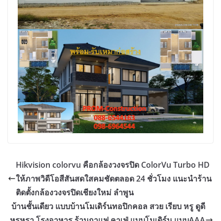
Hikvision colorvu คือกล้องวงจรปิด ColorVu Turbo HD
ให้ภาพวิดีโอสีสันสดใสคมชัดตลอด 24 ชั่วโมง แนะนำร้าน
ติดตั้งกล้องวงจรปิดเชียงใหม่ ลำพูน
บ้านชั้นเดียว แบบบ้านโมเดิร์นทอปิกคอล สวย เรียบ หรู ดูดี
หรูหรา โรงอาหาร ร้านกาแฟ คาเฟ่ แบบโมเดิร์น แบบAAA