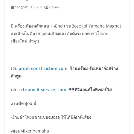
กรกฎาคม 15, 2015
admin
มีเครื่องเสียงหลักแสนHi-End เช่นBose Jbl Yamaha Magnet
แต่เสียงไม่ดีหาช่างจูนเสียงและติดตั้งระบบคาราโอเกะ
เชียงใหม่ ลำพูน
——————————-
เวป prom-construction.com
ร้านพร้อม-รับเหมาก่อสร้าง
ลำพูน
เวป
cctv and it service .com
ซีซีทีวีแอนท์ไอทีเซอร์วิส
งานที่ทำJob นี้
-ย้ายลำโพงแขวนของBose ให้ได้มิติเวทีเสียง
-ซ่อมMixer Yamaha