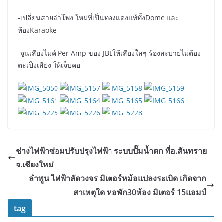
-เปลี่ยนสายลำโพง ใหม่ที่เป็นทองแดงแท้ทั้งDome และ
ห้องKaraoke
-จูนเสียงไมค์ Per Amp ของ JBLให้เสียงใสๆ ร้องสะบายไม่ต้อง
ตะเป็งเสียง ให้เจ็บคอ
ช่างไฟฟ้าซ่อมปรับปรุงไฟฟ้า ระบบปั๊มน้ำตก ที่อ.สันทราย
จ.เชียงใหม่
ลำพูน ไฟฟ้าลัดวงจร มิเตอร์หม้อแปลงระเบิด เกิดจาก
สาเหตุใด หอพัก30ห้อง มิเตอร์ 15แอมป์
tag