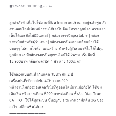
พฤษภาคม 30, 2015
admin
ลูกค้าสั่งทำเพื่อไปใช้งานท
ี่จังหวัดตาก แต่เจ้านายอยู่จ.ลำพูน สั่ง
งานออนไลน์เห็นหน้างานไ
ด้เองไม่ต้องโทรหาลูกน้องเพ
ราะเรา
เห็นได้เอง ถึงไม่มีอินเตอร์| กล้องวงจรปิดportable |กล้อง
วงจรปิดสำหรับผู้รับเ
หมา|กล้องวงจรปิดแบบเคลื่ยน
ย้ายได้
บ่อยๆๆ ไปตามไซต์งานก่อสร้าง สำหรับผู้รับเหมาที่ไม่ได้ไ
ปคุม
ลูกน้องเอง มีกล้องวงจรปิดดูออนไลน์ได้
24ชม. เริ่มต้นที่
15,900บาท กล้องวงจรปิด 4 ตัว สาย 100เมตร
—————-
ใช้กล้องแบบกันน้ำกันแดด รับประกัน 2 ปี
เครื่องบันที่กPeoplefu 4CH ระบบP2P
หน้างานไม่ต้องมีอินเตอร์เน
็ตก็ดูออนไลน์ผ่านมือถือได้
ใช้ซิม
เติมเงิน หรือรายเดือน ที่290 บาทต่อเดือน ทั้งAis Dtac True
CAT TOT ใช้ได้ทุกระบบ ขึ้นอยู่กับ site งานว่ามีคลื่น 3G ของ
อะไร เปลี่ยนซิมได้เอง
————————–
—–