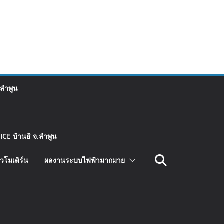
 ลำพูน
CE บ้านธิ จ.ลำพูน
วโมเดิร์น
ผลงานระบบไฟฟ้ามากมาย