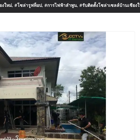
งใหม่, #โซล่ารูฟท็อป, #การไฟฟ้าลำพูน, #รับติดตั้งโซล่าเซลล์บ้านเชียงใ