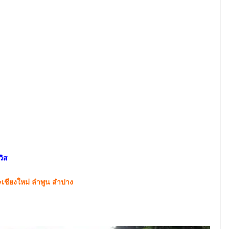
วิส
vเชียงใหม่ ลำพูน ลำปาง