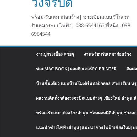
วงจรปิด
พร้อม-รับเหมาก่อสร้าง| ช่างเขียนแบบ รีโนเวท|
รับเหมาระบบไฟฟ้า| 088-6544163:พี่หนิง , 098-
6964544
งานปูกระเบื้อง สวยๆ
งานพร้อมรับเหมาก่อสร้าง
ซ่อมMAC BOOK|คอมพิวเตอร์PC PRINTER
ติดต่
บ้านชั้นเดียว แบบบ้านโมเดิร์นทอปิกคอล สวย เรียบ ห
ผลงานติดตั้งกล้องวงจรปิดแบบต่างๆ เชียงใหม่ ลำพูน 
พร้อม-รับเหมาก่อสร้างลำพูน ซ่อมคอมดีดีลำพูน:ช่างคอ
แนะนำช่างไฟฟ้าลำพูน|แนะนำช่างไฟฟ้าเชียงใหม่|ผล