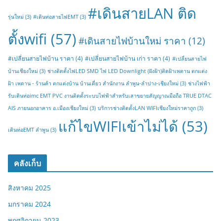
#เดินสายLAN ติด
รุ่นใหม่
(3)
#เดินท่อสายไฟEMT
(3)
ตั้งwifi
(57)
#เดินสายไฟบ้านใหม่ ราคา
(12)
#เปลี่ยนสายไฟบ้าน ราคา
(4)
#เปลี่ยนสายไฟบ้าน เก่า ราคา
(4)
#เปลี่ยนสายไฟ
บ้านเชียงใหม่
(3)
ช่างติดตั้งไฟLED SMD ไฟ LED Downlight (ฝังฝ้า)ติดฝ้าเพดาน ตกแต่ง
ฝ้า เพดาน - ร้านค้า ตกแต่งบ้าน บ้านเดี่ยว สำนักงาน ลำพูน-ลำปาง-เชียงใหม่
(3)
ช่างไฟฟ้า
รับเดินท่อimc EMT PVC งานติดตั้งระบบไฟฟ้าสำหรับเสาขยายสัญญาณมือถือ TRUE DTAC
AIS ภายนอกอาคาร อ.เมืองเชียงใหม่
(3)
บริการช่างติดตั้งLAN WIFIเชียงใหม่ราคาถูก
(3)
แก้ไขWIFIเข้าไม่ได้
(53)
เดินท่อEMT ลำพูน
(3)
คลังเก็บ
สิงหาคม 2025
มกราคม 2024
พฤศจิกายน 2023