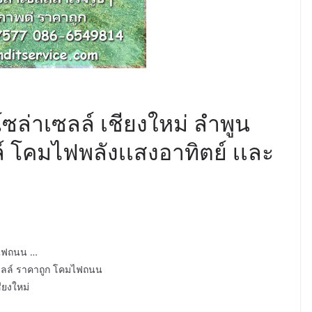
ซล่าเซลล์ เชียงใหม่ ลำพูน
 โคมไฟพลังเเสงอาทิตย์ เเละ
ะไฟถนน …
ซลล์ ราคาถูก โคมไฟถนน
ียงใหม่