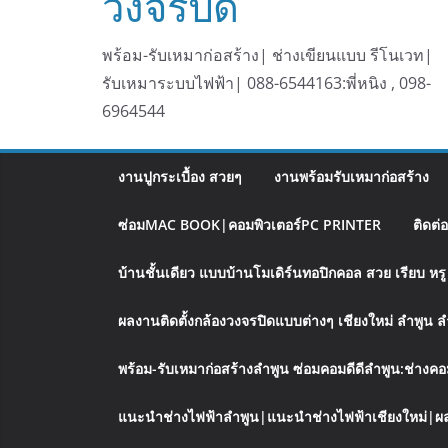
วงจรปิด
พร้อม-รับเหมาก่อสร้าง| ช่างเขียนแบบ รีโนเวท|
รับเหมาระบบไฟฟ้า| 088-6544163:พี่หนิง , 098-
6964544
งานปูกระเบื้อง สวยๆ
งานพร้อมรับเหมาก่อสร้าง
ซ่อมMAC BOOK|คอมพิวเตอร์PC PRINTER
ติดต่
บ้านชั้นเดียว แบบบ้านโมเดิร์นทอปิกคอล สวย เรียบ ห
ผลงานติดตั้งกล้องวงจรปิดแบบต่างๆ เชียงใหม่ ลำพูน 
พร้อม-รับเหมาก่อสร้างลำพูน ซ่อมคอมดีดีลำพูน:ช่างคอ
แนะนำช่างไฟฟ้าลำพูน|แนะนำช่างไฟฟ้าเชียงใหม่|ผล