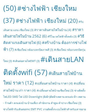
(50)
#ช่างไฟฟ้า เชียงใหม
(37)
#ช่างไฟฟ้า เชียงใหม่
(20)
#รับ
#ราคา
#ราคาเดินสายไฟในบ้าน
(4)
เดินสาย แลน เชียงใหม่
(3)
เดินสายไฟในบ้าน 2562
(6)
#วิธี
#รีโนเวทไฟฟ้าทั้งหลัง
(3)
#สร้างบ้าน ต้องการช่างไฟ
คิดค่าแรงเดินสายไฟ
(6)
ฟ้า
(7)
#เชียงใหม่ กล้องวงจรปิดภาพสี
(3)
#เชียงใหม่ กล้องวงจรปิดรุ่น
#เดินสายLAN
ใหม่
(3)
#เดินท่อสายไฟEMT
(3)
ติดตั้งwifi
(57)
#เดินสายไฟบ้าน
ใหม่ ราคา
(12)
#เปลี่ยนสายไฟบ้าน ราคา
(4)
#เปลี่ยน
สายไฟบ้าน เก่า ราคา
(4)
#เปลี่ยนสายไฟบ้านเชียงใหม่
(3)
ช่างติดตั้ง
ไฟLED SMD ไฟ LED Downlight (ฝังฝ้า)ติดฝ้าเพดาน ตกแต่ง ฝ้า เพดาน
- ร้านค้า ตกแต่งบ้าน บ้านเดี่ยว สำนักงาน ลำพูน-ลำปาง-เชียงใหม่
(3)
ช่างไฟฟ้ารับเดินท่อimc EMT PVC งานติดตั้งระบบไฟฟ้าสำหรับเสาขยาย