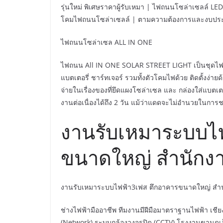
รุ่นใหม่ พิเศษราคาผู้รับเหมา | ไฟถนนโซล่าเซลล์ LED 
โคมไฟถนนโซล่าเซลล์ | ตามความต้องการและงบปร
ไฟถนนโซล่าเซล ALL IN ONE
ไฟถนน All IN ONE SOLAR STREET LIGHT เป็นชุดไฟที่
แบตเตอรี่ ชาร์ทเจอร์ รวมทั้งตัวโคมไฟด้วย ติดตั้งง่าย
จ่ายในเรื่องของที่ยึดแผงโซล่าเซล และ กล่องใส่แบตเ
งานต่อเนื่องได้ถึง 2 วัน แม้ว่าแดดจะไม่อำนวยในการช
งานรับเหมาระบบไ
ขนาดใหญ่ สำนักง
งานรับเหมาระบบไฟฟ้า3เฟส ตึกอาคารขนาดใหญ่ สำ
ช่างไฟฟ้ามืออาชีพ ทีมงานมีฝีมือมาตราฐานไฟฟ้า เชี
(Network) ระบบกล้องวงจรปิด (CCTV) โรงงานขานดเล