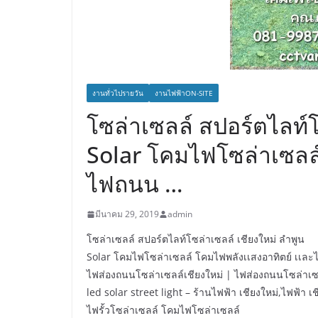
งานทั่วไปรายวัน
งานไฟฟ้าON-SITE
โซล่าเซลล์ สปอร์ตไลท์โ
Solar โคมไฟโซล่าเซลล์
ไฟถนน …
มีนาคม 29, 2019
admin
โซล่าเซลล์ สปอร์ตไลท์โซล่าเซลล์ เชียงใหม่ ลำพูน
Solar โคมไฟโซล่าเซลล์ โคมไฟพลังเเสงอาทิตย์ เเล
ไฟส่องถนนโซล่าเซลล์เชียงใหม่ | ไฟส่องถนนโซล่าเ
led solar street light – ร้านไฟฟ้า เชียงใหม่,ไฟฟ้า เช
ไฟรั้วโซล่าเซลล์ โคมไฟโซล่าเซลล์