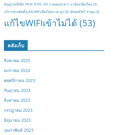
สัญญาณมือถือ TRUE DTAC AIS ภายนอกอาคาร อ.เมืองเชียงใหม่
(3)
บริการช่างติดตั้งLAN WIFIเชียงใหม่ราคาถูก
(3)
เดินท่อEMT ลำพูน
(3)
แก้ไขWIFIเข้าไม่ได้
(53)
คลังเก็บ
สิงหาคม 2025
มกราคม 2024
พฤศจิกายน 2023
กันยายน 2023
สิงหาคม 2023
กรกฎาคม 2023
มิถุนายน 2023
กุมภาพันธ์ 2023