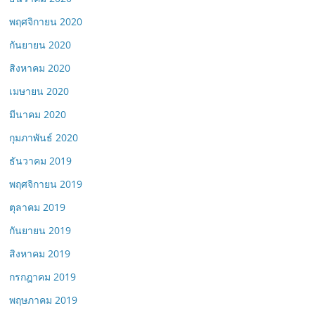
พฤศจิกายน 2020
กันยายน 2020
สิงหาคม 2020
เมษายน 2020
มีนาคม 2020
กุมภาพันธ์ 2020
ธันวาคม 2019
พฤศจิกายน 2019
ตุลาคม 2019
กันยายน 2019
สิงหาคม 2019
กรกฎาคม 2019
พฤษภาคม 2019