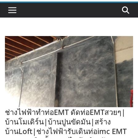
ช่างไฟฟ้าทำท่อEMT ดัดท่อEMTสวยๆ|
บ้านโมเดิร์น|บ้านปูนขัดมัน|สร้าง
บ้านLoft|ช่างไฟฟ้ารับเดินท่อimc EMT