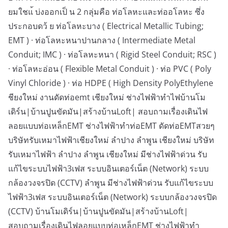
ยมใชแ้ บ่งออกเป็ น 2 กลุ่มคือ ท่อโลหะและท่ออโลหะ ซึ่ง
ประกอบดว้ ย ท่อโลหะบาง ( Electrical Metallic Tubing;
EMT ) · ท่อโลหะหนาปานกลาง ( Intermediate Metal
Conduit; IMC ) · ท่อโลหะหนา ( Rigid Steel Conduit; RSC )
· ท่อโลหะอ่อน ( Flexible Metal Conduit ) · ท่อ PVC ( Poly
Vinyl Chloride ) · ท่อ HDPE ( High Density PolyEthylene
ชียงใหม่ งานดัดท่อemt เชียงใหม่ ช่างไฟฟ้าทำไฟบ้านโม
เดิร์น|บ้านปูนขัดมัน|สร้างบ้านLoft| สอบถามเรื่องเดินไฟ
ลอยแบบท่อเหล็กEMT ช่างไฟฟ้าทำท่อEMT ดัดท่อEMTสวยๆ
บริษัทรับเหมาไฟฟ้าเชียงใหม่ ลำปาง ลำพูน เชียงใหม่ บริษัท
รับเหมาไฟฟ้า ลำปาง ลำพูน เชียงใหม่ มีช่างไฟฟ้าด่วน รับ
แก้ไขระบบไฟฟ้า3เฟส ระบบอินเตอร์เน็ต (Network) ระบบ
กล้องวงจรปิด (CCTV) ลำพูน มีช่างไฟฟ้าด่วน รับแก้ไขระบบ
ไฟฟ้า3เฟส ระบบอินเตอร์เน็ต (Network) ระบบกล้องวงจรปิด
(CCTV) บ้านโมเดิร์น|บ้านปูนขัดมัน|สร้างบ้านLoft|
สอบถามเรื่องเดินไฟลอยแบบท่อเหล็กEMT ช่างไฟฟ้าทำ