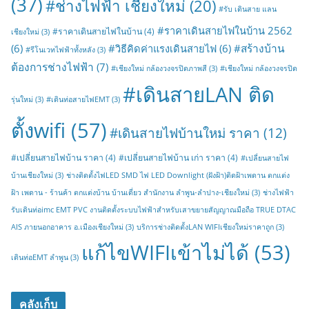
(37)
#ช่างไฟฟ้า เชียงใหม่
(20)
#รับ เดินสาย แลน
#ราคาเดินสายไฟในบ้าน 2562
#ราคาเดินสายไฟในบ้าน
(4)
เชียงใหม่
(3)
#สร้างบ้าน
(6)
#วิธีคิดค่าแรงเดินสายไฟ
(6)
#รีโนเวทไฟฟ้าทั้งหลัง
(3)
ต้องการช่างไฟฟ้า
(7)
#เชียงใหม่ กล้องวงจรปิดภาพสี
(3)
#เชียงใหม่ กล้องวงจรปิด
#เดินสายLAN ติด
รุ่นใหม่
(3)
#เดินท่อสายไฟEMT
(3)
ตั้งwifi
(57)
#เดินสายไฟบ้านใหม่ ราคา
(12)
#เปลี่ยนสายไฟบ้าน ราคา
(4)
#เปลี่ยนสายไฟบ้าน เก่า ราคา
(4)
#เปลี่ยนสายไฟ
บ้านเชียงใหม่
(3)
ช่างติดตั้งไฟLED SMD ไฟ LED Downlight (ฝังฝ้า)ติดฝ้าเพดาน ตกแต่ง
ฝ้า เพดาน - ร้านค้า ตกแต่งบ้าน บ้านเดี่ยว สำนักงาน ลำพูน-ลำปาง-เชียงใหม่
(3)
ช่างไฟฟ้า
รับเดินท่อimc EMT PVC งานติดตั้งระบบไฟฟ้าสำหรับเสาขยายสัญญาณมือถือ TRUE DTAC
AIS ภายนอกอาคาร อ.เมืองเชียงใหม่
(3)
บริการช่างติดตั้งLAN WIFIเชียงใหม่ราคาถูก
(3)
แก้ไขWIFIเข้าไม่ได้
(53)
เดินท่อEMT ลำพูน
(3)
คลังเก็บ