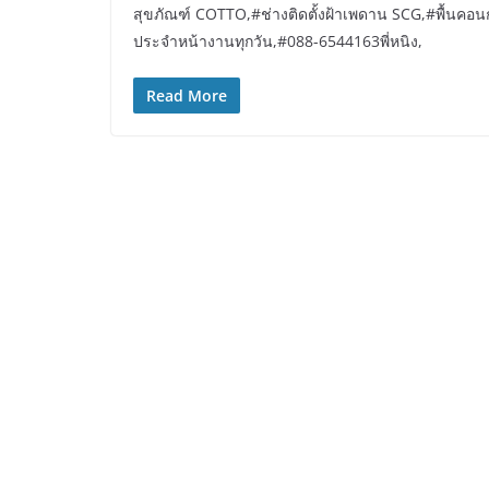
สุขภัณฑ์ COTTO,#ช่างติดตั้งฝ้าเพดาน SCG,#พื้นค
ประจำหน้างานทุกวัน,#088-6544163พี่หนิง,
Read More