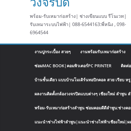
วงจรปิด
พร้อม-รับเหมาก่อสร้าง| ช่างเขียนแบบ รีโนเวท|
รับเหมาระบบไฟฟ้า| 088-6544163:พี่หนิง , 098-
6964544
งานปูกระเบื้อง สวยๆ
งานพร้อมรับเหมาก่อสร้าง
ซ่อมMAC BOOK|คอมพิวเตอร์PC PRINTER
ติดต่
บ้านชั้นเดียว แบบบ้านโมเดิร์นทอปิกคอล สวย เรียบ ห
ผลงานติดตั้งกล้องวงจรปิดแบบต่างๆ เชียงใหม่ ลำพูน 
พร้อม-รับเหมาก่อสร้างลำพูน ซ่อมคอมดีดีลำพูน:ช่างคอ
แนะนำช่างไฟฟ้าลำพูน|แนะนำช่างไฟฟ้าเชียงใหม่|ผล