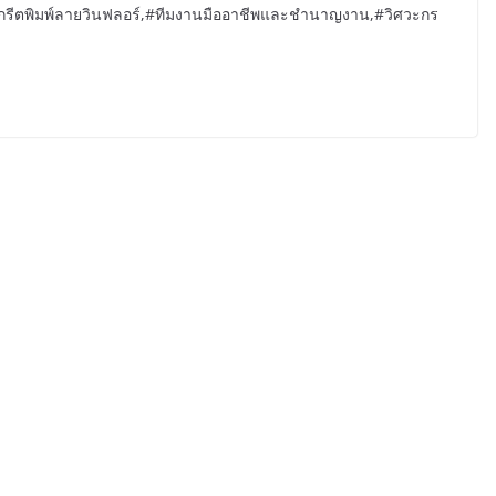
อนกรีตพิมพ์ลายวินฟลอร์,#ทีมงานมืออาชีพและชำนาญงาน,#วิศวะกร