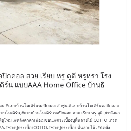
อปิกคอล สวย เรียบ หรู ดูดี หรูหรา โรง
ดิร์น แบบAAA Home Office บ้านธิ
ยงใหม่,#แบบบ้านโมเดิร์นทอปิกคอล ลำพูน,#แบบบ้านโมเดิร์นทอปิกคอล
บโมเดิร์น,#แบบบ้านโมเดิร์นทอปิกคอล สวย เรียบ หรู ดูดี ,#หลังคา
์ พียูโฟม ,#หลังคาคาเฟ่อเมซอน,#กระเบื้องปูพื้นลายไม้ COTTO เกรด
,#ช่างปูกระเบื้องCOTTO,#ช่างปูกระเบื้อง พื้นลายไม้ ,#ติดตั้ง