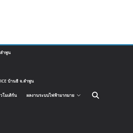
 ลำพูน
CE บ้านธิ จ.ลำพูน
วโมเดิร์น
ผลงานระบบไฟฟ้ามากมาย