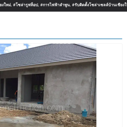
งใหม่, #โซล่ารูฟท็อป, #การไฟฟ้าลำพูน, #รับติดตั้งโซล่าเซลล์บ้านเชียงใ