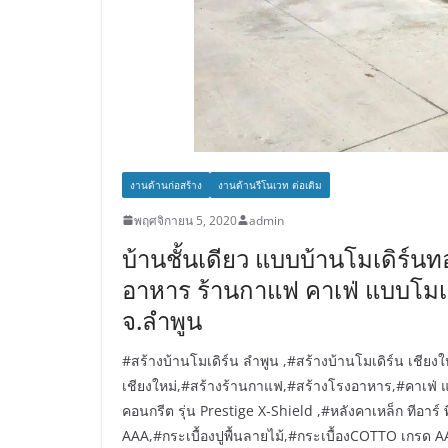
งานด้านก่อสร้าง
งานด้านรีโนเวท ต่อเติม
พฤศจิกายน 5, 2020
admin
บ้านชั้นเดียว แบบบ้านโมเดิร์นท
อาหาร ร้านกาแฟ คาเฟ่ แบบโมเ
จ.ลำพูน
#สร้างบ้านโมเดิร์น ลำพูน ,#สร้างบ้านโมเดิร์น เชี
เชียงใหม่,#สร้างร้านกาแฟ,#สร้างโรงอาหาร,#คาเฟ่ แบ
คอนกรีต รุ่น Prestige X-Shield ,#หลังคาเหล็ก ทีอาร
AAA,#กระเบื้องปูพื้นลายไม้,#กระเบื้องCOTTO เกรด AAA