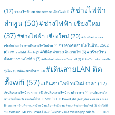
#ช่างไฟฟ้า
(17)
#ช่าง ไฟฟ้า on site service เชียงใหม่
(4)
ลำพูน
(50)
#ช่างไฟฟ้า เชียงใหม
(37)
#ช่างไฟฟ้า เชียงใหม่
(20)
#รับ เดินสาย แลน
#ราคาเดินสายไฟในบ้าน 2562
#ราคาเดินสายไฟในบ้าน
(4)
เชียงใหม่
(3)
#สร้างบ้าน
(6)
#วิธีคิดค่าแรงเดินสายไฟ
(6)
#รีโนเวทไฟฟ้าทั้งหลัง
(3)
ต้องการช่างไฟฟ้า
(7)
#เชียงใหม่ กล้องวงจรปิดภาพสี
(3)
#เชียงใหม่ กล้องวงจรปิด
#เดินสายLAN ติด
รุ่นใหม่
(3)
#เดินท่อสายไฟEMT
(3)
ตั้งwifi
(57)
#เดินสายไฟบ้านใหม่ ราคา
(12)
#เปลี่ยนสายไฟบ้าน ราคา
(4)
#เปลี่ยนสายไฟบ้าน เก่า ราคา
(4)
#เปลี่ยนสายไฟ
บ้านเชียงใหม่
(3)
ช่างติดตั้งไฟLED SMD ไฟ LED Downlight (ฝังฝ้า)ติดฝ้าเพดาน ตกแต่ง
ฝ้า เพดาน - ร้านค้า ตกแต่งบ้าน บ้านเดี่ยว สำนักงาน ลำพูน-ลำปาง-เชียงใหม่
(3)
ช่างไฟฟ้า
รับเดินท่อimc EMT PVC งานติดตั้งระบบไฟฟ้าสำหรับเสาขยายสัญญาณมือถือ TRUE DTAC