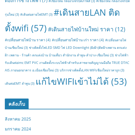
ต้องการช่างไฟฟ้า
(7)
#เชียงใหม่ กล้องวงจรปิดภาพสี
(3)
#เชียงใหม่ กล้องวงจรปิด
#เดินสายLAN ติด
รุ่นใหม่
(3)
#เดินท่อสายไฟEMT
(3)
ตั้งwifi
(57)
#เดินสายไฟบ้านใหม่ ราคา
(12)
#เปลี่ยนสายไฟบ้าน ราคา
(4)
#เปลี่ยนสายไฟบ้าน เก่า ราคา
(4)
#เปลี่ยนสายไฟ
บ้านเชียงใหม่
(3)
ช่างติดตั้งไฟLED SMD ไฟ LED Downlight (ฝังฝ้า)ติดฝ้าเพดาน ตกแต่ง
ฝ้า เพดาน - ร้านค้า ตกแต่งบ้าน บ้านเดี่ยว สำนักงาน ลำพูน-ลำปาง-เชียงใหม่
(3)
ช่างไฟฟ้า
รับเดินท่อimc EMT PVC งานติดตั้งระบบไฟฟ้าสำหรับเสาขยายสัญญาณมือถือ TRUE DTAC
AIS ภายนอกอาคาร อ.เมืองเชียงใหม่
(3)
บริการช่างติดตั้งLAN WIFIเชียงใหม่ราคาถูก
(3)
แก้ไขWIFIเข้าไม่ได้
(53)
เดินท่อEMT ลำพูน
(3)
คลังเก็บ
สิงหาคม 2025
มกราคม 2024