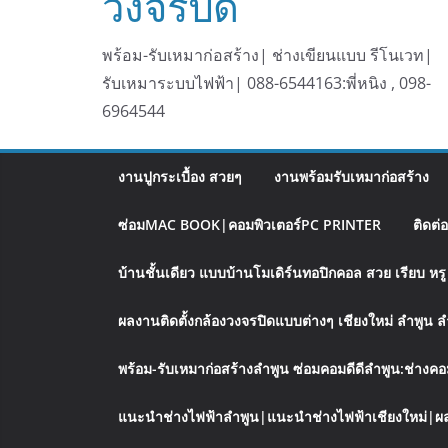
วงจรปิด
พร้อม-รับเหมาก่อสร้าง| ช่างเขียนแบบ รีโนเวท|
รับเหมาระบบไฟฟ้า| 088-6544163:พี่หนิง , 098-
6964544
งานปูกระเบื้อง สวยๆ
งานพร้อมรับเหมาก่อสร้าง
ซ่อมMAC BOOK|คอมพิวเตอร์PC PRINTER
ติดต่
บ้านชั้นเดียว แบบบ้านโมเดิร์นทอปิกคอล สวย เรียบ ห
ผลงานติดตั้งกล้องวงจรปิดแบบต่างๆ เชียงใหม่ ลำพูน 
พร้อม-รับเหมาก่อสร้างลำพูน ซ่อมคอมดีดีลำพูน:ช่างคอ
แนะนำช่างไฟฟ้าลำพูน|แนะนำช่างไฟฟ้าเชียงใหม่|ผล