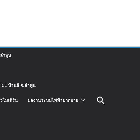
 ลำพูน
CE บ้านธิ จ.ลำพูน
วโมเดิร์น
ผลงานระบบไฟฟ้ามากมาย