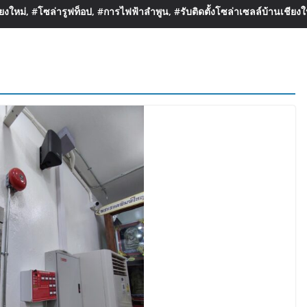
งใหม่, #โซล่ารูฟท็อป, #การไฟฟ้าลำพูน, #รับติดตั้งโซล่าเซลล์บ้านเชียงใ