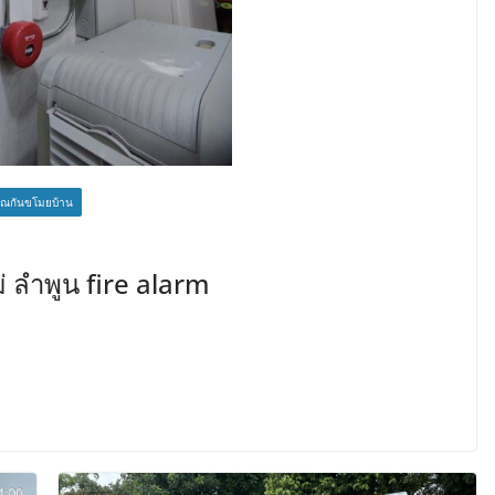
ณกันขโมยบ้าน
่ ลำพูน fire alarm