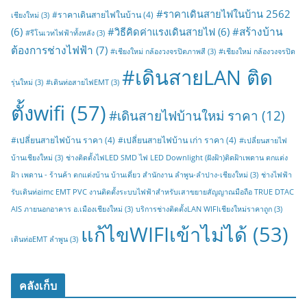
#ราคาเดินสายไฟในบ้าน 2562
#ราคาเดินสายไฟในบ้าน
(4)
เชียงใหม่
(3)
#สร้างบ้าน
(6)
#วิธีคิดค่าแรงเดินสายไฟ
(6)
#รีโนเวทไฟฟ้าทั้งหลัง
(3)
ต้องการช่างไฟฟ้า
(7)
#เชียงใหม่ กล้องวงจรปิดภาพสี
(3)
#เชียงใหม่ กล้องวงจรปิด
#เดินสายLAN ติด
รุ่นใหม่
(3)
#เดินท่อสายไฟEMT
(3)
ตั้งwifi
(57)
#เดินสายไฟบ้านใหม่ ราคา
(12)
#เปลี่ยนสายไฟบ้าน ราคา
(4)
#เปลี่ยนสายไฟบ้าน เก่า ราคา
(4)
#เปลี่ยนสายไฟ
บ้านเชียงใหม่
(3)
ช่างติดตั้งไฟLED SMD ไฟ LED Downlight (ฝังฝ้า)ติดฝ้าเพดาน ตกแต่ง
ฝ้า เพดาน - ร้านค้า ตกแต่งบ้าน บ้านเดี่ยว สำนักงาน ลำพูน-ลำปาง-เชียงใหม่
(3)
ช่างไฟฟ้า
รับเดินท่อimc EMT PVC งานติดตั้งระบบไฟฟ้าสำหรับเสาขยายสัญญาณมือถือ TRUE DTAC
AIS ภายนอกอาคาร อ.เมืองเชียงใหม่
(3)
บริการช่างติดตั้งLAN WIFIเชียงใหม่ราคาถูก
(3)
แก้ไขWIFIเข้าไม่ได้
(53)
เดินท่อEMT ลำพูน
(3)
คลังเก็บ