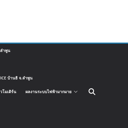
 ลำพูน
CE บ้านธิ จ.ลำพูน
วโมเดิร์น
ผลงานระบบไฟฟ้ามากมาย