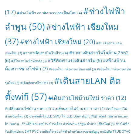
#ช่างไฟฟ้า
(17)
#ช่าง ไฟฟ้า on site service เชียงใหม่
(4)
ลำพูน
(50)
#ช่างไฟฟ้า เชียงใหม
(37)
#ช่างไฟฟ้า เชียงใหม่
(20)
#รับ เดินสาย แลน
#ราคาเดินสายไฟในบ้าน 2562
#ราคาเดินสายไฟในบ้าน
(4)
เชียงใหม่
(3)
#สร้างบ้าน
(6)
#วิธีคิดค่าแรงเดินสายไฟ
(6)
#รีโนเวทไฟฟ้าทั้งหลัง
(3)
ต้องการช่างไฟฟ้า
(7)
#เชียงใหม่ กล้องวงจรปิดภาพสี
(3)
#เชียงใหม่ กล้องวงจรปิด
#เดินสายLAN ติด
รุ่นใหม่
(3)
#เดินท่อสายไฟEMT
(3)
ตั้งwifi
(57)
#เดินสายไฟบ้านใหม่ ราคา
(12)
#เปลี่ยนสายไฟบ้าน ราคา
(4)
#เปลี่ยนสายไฟบ้าน เก่า ราคา
(4)
#เปลี่ยนสายไฟ
บ้านเชียงใหม่
(3)
ช่างติดตั้งไฟLED SMD ไฟ LED Downlight (ฝังฝ้า)ติดฝ้าเพดาน ตกแต่ง
ฝ้า เพดาน - ร้านค้า ตกแต่งบ้าน บ้านเดี่ยว สำนักงาน ลำพูน-ลำปาง-เชียงใหม่
(3)
ช่างไฟฟ้า
รับเดินท่อimc EMT PVC งานติดตั้งระบบไฟฟ้าสำหรับเสาขยายสัญญาณมือถือ TRUE DTAC