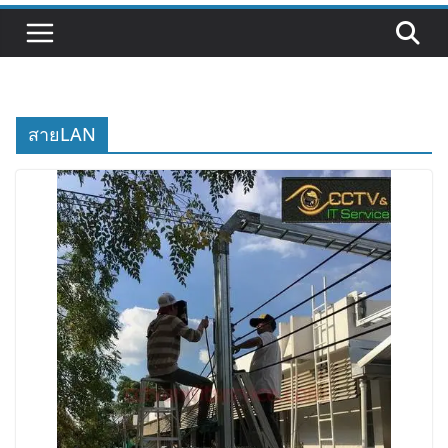
สายLAN