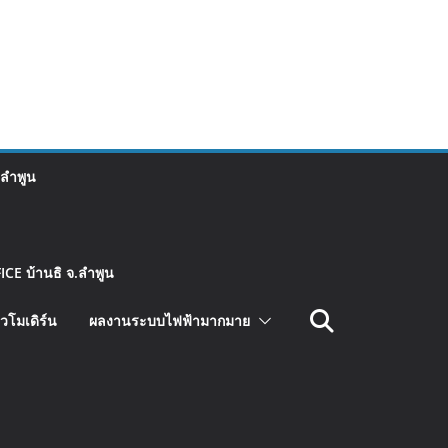
 ลำพูน
CE บ้านธิ จ.ลำพูน
วโมเดิร์น
ผลงานระบบไฟฟ้ามากมาย