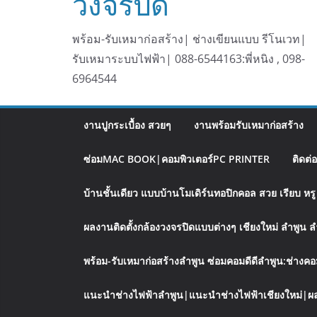
วงจรปิด
พร้อม-รับเหมาก่อสร้าง| ช่างเขียนแบบ รีโนเวท|
รับเหมาระบบไฟฟ้า| 088-6544163:พี่หนิง , 098-
6964544
งานปูกระเบื้อง สวยๆ
งานพร้อมรับเหมาก่อสร้าง
ซ่อมMAC BOOK|คอมพิวเตอร์PC PRINTER
ติดต่
บ้านชั้นเดียว แบบบ้านโมเดิร์นทอปิกคอล สวย เรียบ ห
ผลงานติดตั้งกล้องวงจรปิดแบบต่างๆ เชียงใหม่ ลำพูน 
พร้อม-รับเหมาก่อสร้างลำพูน ซ่อมคอมดีดีลำพูน:ช่างคอ
แนะนำช่างไฟฟ้าลำพูน|แนะนำช่างไฟฟ้าเชียงใหม่|ผล