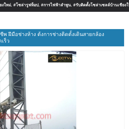
งใหม่, #โซล่ารูฟท็อป, #การไฟฟ้าลำพูน, #รับติดตั้งโซล่าเซลล์บ้านเชียงใ
ีพ ฝีมือช่างห้าง ต้งการช่างติดตั้งเดินสายกล้อง
เร็ว