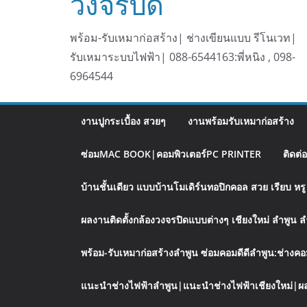
วงจรปิด
พร้อม-รับเหมาก่อสร้าง| ช่างเขียนแบบ รีโนเวท|
รับเหมาระบบไฟฟ้า| 088-6544163:พี่หนิง , 098-
6964544
งานปูกระเบื้อง สวยๆ
งานพร้อมรับเหมาก่อสร้าง
ซ่อมMAC BOOK|คอมพิวเตอร์PC PRINTER
ติดต่
บ้านชั้นเดียว แบบบ้านโมเดิร์นทอปิกคอล สวย เรียบ ห
ผลงานติดตั้งกล้องวงจรปิดแบบต่างๆ เชียงใหม่ ลำพูน 
พร้อม-รับเหมาก่อสร้างลำพูน ซ่อมคอมดีดีลำพูน:ช่างคอ
แนะนำช่างไฟฟ้าลำพูน|แนะนำช่างไฟฟ้าเชียงใหม่|ผล