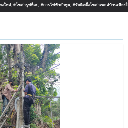
งใหม่, #โซล่ารูฟท็อป, #การไฟฟ้าลำพูน, #รับติดตั้งโซล่าเซลล์บ้านเชียงใ