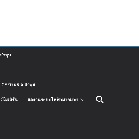
 ลำพูน
CE บ้านธิ จ.ลำพูน
วโมเดิร์น
ผลงานระบบไฟฟ้ามากมาย