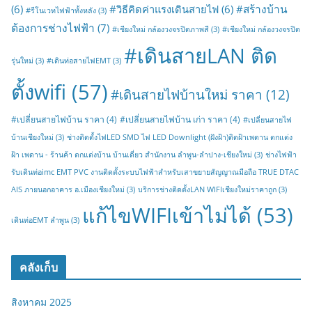
#สร้างบ้าน
(6)
#วิธีคิดค่าแรงเดินสายไฟ
(6)
#รีโนเวทไฟฟ้าทั้งหลัง
(3)
ต้องการช่างไฟฟ้า
(7)
#เชียงใหม่ กล้องวงจรปิดภาพสี
(3)
#เชียงใหม่ กล้องวงจรปิด
#เดินสายLAN ติด
รุ่นใหม่
(3)
#เดินท่อสายไฟEMT
(3)
ตั้งwifi
(57)
#เดินสายไฟบ้านใหม่ ราคา
(12)
#เปลี่ยนสายไฟบ้าน ราคา
(4)
#เปลี่ยนสายไฟบ้าน เก่า ราคา
(4)
#เปลี่ยนสายไฟ
บ้านเชียงใหม่
(3)
ช่างติดตั้งไฟLED SMD ไฟ LED Downlight (ฝังฝ้า)ติดฝ้าเพดาน ตกแต่ง
ฝ้า เพดาน - ร้านค้า ตกแต่งบ้าน บ้านเดี่ยว สำนักงาน ลำพูน-ลำปาง-เชียงใหม่
(3)
ช่างไฟฟ้า
รับเดินท่อimc EMT PVC งานติดตั้งระบบไฟฟ้าสำหรับเสาขยายสัญญาณมือถือ TRUE DTAC
AIS ภายนอกอาคาร อ.เมืองเชียงใหม่
(3)
บริการช่างติดตั้งLAN WIFIเชียงใหม่ราคาถูก
(3)
แก้ไขWIFIเข้าไม่ได้
(53)
เดินท่อEMT ลำพูน
(3)
คลังเก็บ
สิงหาคม 2025