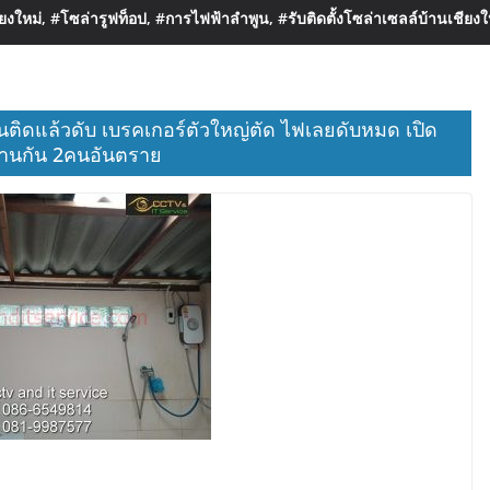
งใหม่, #โซล่ารูฟท็อป, #การไฟฟ้าลำพูน, #รับติดตั้งโซล่าเซลล์บ้านเชียงใ
อุ่นติดแล้วดับ เบรคเกอร์ตัวใหญ่ตัด ไฟเลยดับหมด เปิด
บ้านกัน 2คนอันตราย