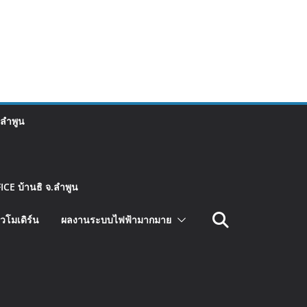
 ลำพูน
CE บ้านธิ จ.ลำพูน
วโมเดิร์น
ผลงานระบบไฟฟ้ามากมาย