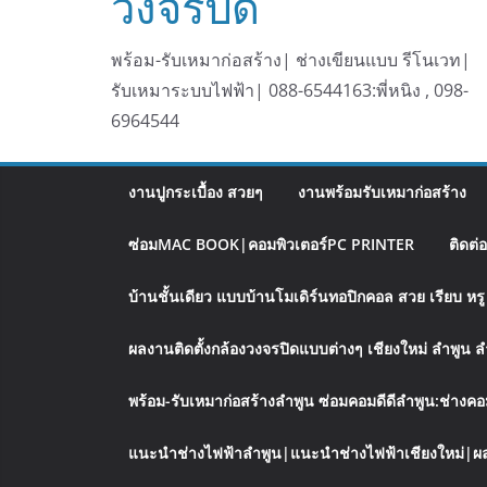
วงจรปิด
พร้อม-รับเหมาก่อสร้าง| ช่างเขียนแบบ รีโนเวท|
รับเหมาระบบไฟฟ้า| 088-6544163:พี่หนิง , 098-
6964544
งานปูกระเบื้อง สวยๆ
งานพร้อมรับเหมาก่อสร้าง
ซ่อมMAC BOOK|คอมพิวเตอร์PC PRINTER
ติดต่
บ้านชั้นเดียว แบบบ้านโมเดิร์นทอปิกคอล สวย เรียบ ห
ผลงานติดตั้งกล้องวงจรปิดแบบต่างๆ เชียงใหม่ ลำพูน 
พร้อม-รับเหมาก่อสร้างลำพูน ซ่อมคอมดีดีลำพูน:ช่างคอ
แนะนำช่างไฟฟ้าลำพูน|แนะนำช่างไฟฟ้าเชียงใหม่|ผล