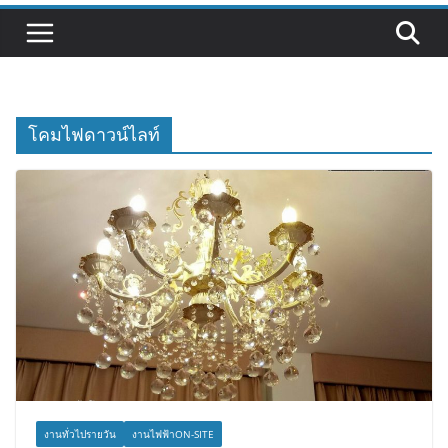
โคมไฟดาวน์ไลท์
งานทั่วไปรายวัน
งานไฟฟ้าON-SITE