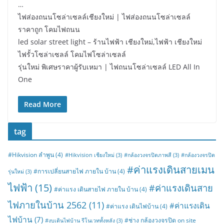
…
ไฟส่องถนนโซล่าเซลล์เชียงใหม่ | ไฟส่องถนนโซล่าเซลล์
ราคาถูก โคมไฟถนน
led solar street light – ร้านไฟฟ้า เชียงใหม่,ไฟฟ้า เชียงใหม่
ไฟรั้วโซล่าเซลล์ โคมไฟโซล่าเซลล์
รุ่นใหม่ พิเศษราคาผู้รับเหมา | ไฟถนนโซล่าเซลล์ LED All In
One‎
Read More
tag
#Hikvision ลำพูน
(4)
#Hikvision เชียงใหม่
(3)
#กล้องวงจรปิดภาพสี
(3)
#กล้องวงจรปิด
#ค่าแรงเดินสายเมน
#การเปลี่ยนสายไฟ ภายใน บ้าน
(4)
รุ่นใหม่
(3)
ไฟฟ้า
(15)
#ค่าแรงเดินสาย
#ค่าแรง เดินสายไฟ ภายใน บ้าน
(4)
ไฟภายในบ้าน 2562
(11)
#ค่าแรงเดิน
#ค่าแรง เดินไฟบ้าน
(4)
ไฟบ้าน
(7)
#ช่าง กล้องวงจรปิด on site
#งบเดินไฟบ้าน รีโนเวททั้งหลัง
(3)