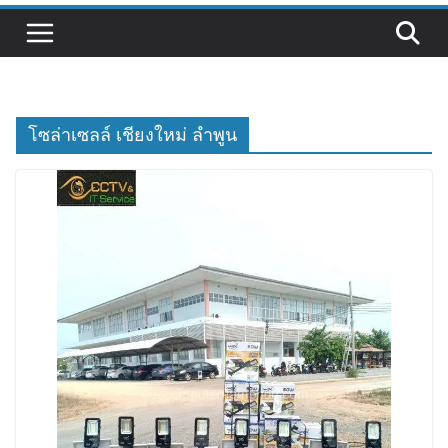
โซล่าเซลล์ เชียงใหม่ ลำพูน