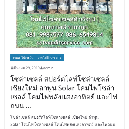
งานทั่วไปรายวัน
งานไฟฟ้าON-SITE
มีนาคม 29, 2019
admin
โซล่าเซลล์ สปอร์ตไลท์โซล่าเซลล์
เชียงใหม่ ลำพูน Solar โคมไฟโซล่า
เซลล์ โคมไฟพลังเเสงอาทิตย์ เเละไฟ
ถนน …
โซล่าเซลล์ สปอร์ตไลท์โซล่าเซลล์ เชียงใหม่ ลำพูน
Solar โคมไฟโซล่าเซลล์ โคมไฟพลังเเสงอาทิตย์ เเละไฟถนน