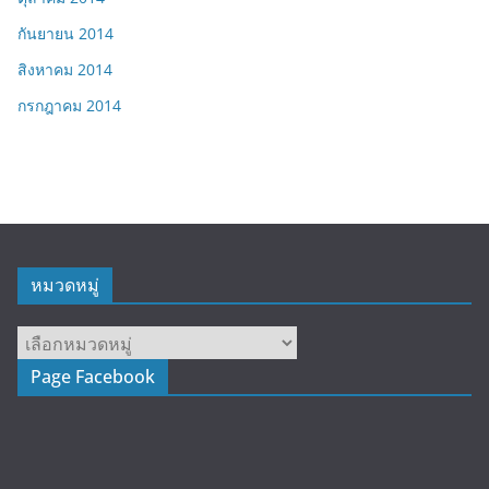
กันยายน 2014
สิงหาคม 2014
กรกฎาคม 2014
หมวดหมู่
หมวด
หมู่
Page Facebook