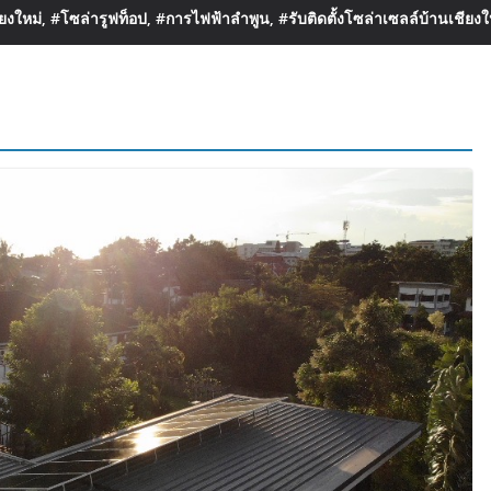
งใหม่, #โซล่ารูฟท็อป, #การไฟฟ้าลำพูน, #รับติดตั้งโซล่าเซลล์บ้านเชียงใ