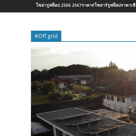
โซล่ารูฟท็อป 2566 2567ราคา
#โซลาร์รูฟท็อปราคาเชีย
#Off grid