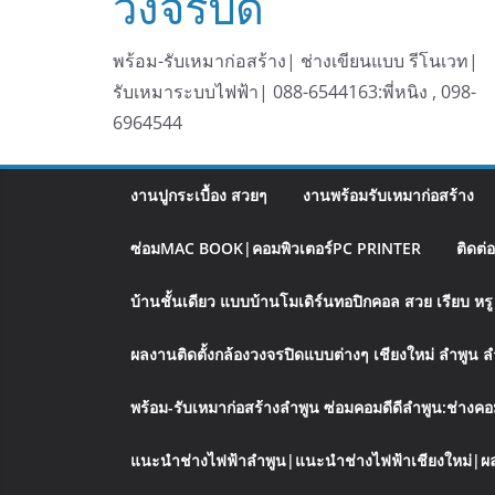
วงจรปิด
พร้อม-รับเหมาก่อสร้าง| ช่างเขียนแบบ รีโนเวท|
รับเหมาระบบไฟฟ้า| 088-6544163:พี่หนิง , 098-
6964544
งานปูกระเบื้อง สวยๆ
งานพร้อมรับเหมาก่อสร้าง
ซ่อมMAC BOOK|คอมพิวเตอร์PC PRINTER
ติดต่
บ้านชั้นเดียว แบบบ้านโมเดิร์นทอปิกคอล สวย เรียบ ห
ผลงานติดตั้งกล้องวงจรปิดแบบต่างๆ เชียงใหม่ ลำพูน 
พร้อม-รับเหมาก่อสร้างลำพูน ซ่อมคอมดีดีลำพูน:ช่างคอ
แนะนำช่างไฟฟ้าลำพูน|แนะนำช่างไฟฟ้าเชียงใหม่|ผล