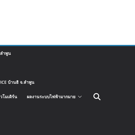
 ลำพูน
CE บ้านธิ จ.ลำพูน
วโมเดิร์น
ผลงานระบบไฟฟ้ามากมาย